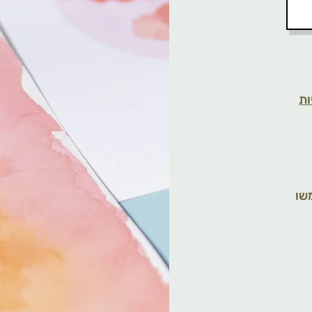
ות
שו